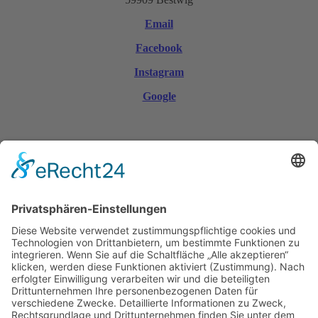
Email
Facebook
Instagram
Google
© Copyright 2026 | Werbegemeinschaft Bestwig e. V.
Mobile Menu Toggle
Startseite
Aktuelles
Aktionen
Anzeigen
Anzeigen Stellenangebote
Ausbildungsbetriebe
Gewerbeschau
Gobal gedacht - lokal gekauft
Gutscheine