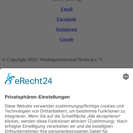
Email
Facebook
Instagram
Google
© Copyright 2026 | Werbegemeinschaft Bestwig e. V.
Mobile Menu Toggle
Startseite
Aktuelles
Aktionen
Anzeigen
Anzeigen Stellenangebote
Ausbildungsbetriebe
Gewerbeschau
Gobal gedacht - lokal gekauft
Gutscheine