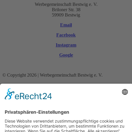
Werbegemeinschaft Bestwig e. V.
Briloner Str. 38
59909 Bestwig
Email
Facebook
Instagram
Google
© Copyright 2026 | Werbegemeinschaft Bestwig e. V.
Mobile Menu Toggle
Startseite
Aktuelles
Aktionen
Anzeigen
Anzeigen Stellenangebote
Ausbildungsbetriebe