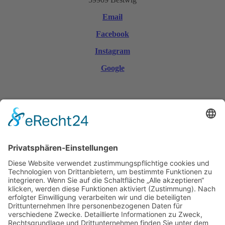
Email
Facebook
Instagram
Google
© Copyright 2026 | Werbegemeinschaft Bestwig e. V.
Mobile Menu Toggle
Startseite
Aktuelles
Aktionen
Anzeigen
Anzeigen Stellenangebote
Ausbildungsbetriebe
Gewerbeschau
Gobal gedacht - lokal gekauft
Gutscheine