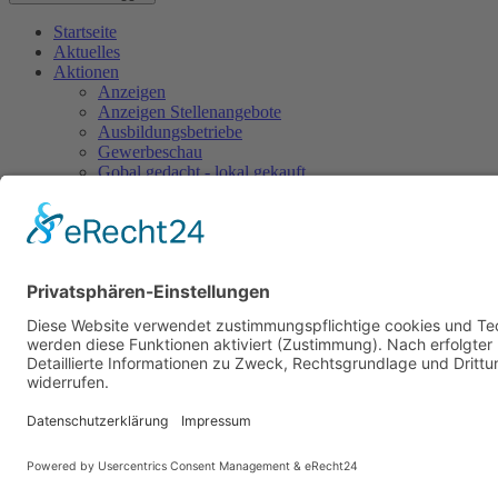
Startseite
Aktuelles
Aktionen
Anzeigen
Anzeigen Stellenangebote
Ausbildungsbetriebe
Gewerbeschau
Gobal gedacht - lokal gekauft
Gutscheine
Ostern
Sonderseiten
Weihnachtliche Atmosphäre
Weihnachtsgewinnspiel
Mitglieder
Vorteile
Werbegemeinschaft
Mitglied werden
Aufgaben
Ansprechpartner
Partner
Vorstand
Satzung
Kontakt