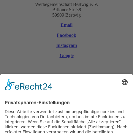
Werbegemeinschaft Bestwig e. V.
Briloner Str. 38
59909 Bestwig
Email
Facebook
Instagram
Google
© Copyright 2026 | Werbegemeinschaft Bestwig e. V.
Mobile Menu Toggle
Startseite
Aktuelles
Aktionen
Anzeigen
Anzeigen Stellenangebote
Ausbildungsbetriebe