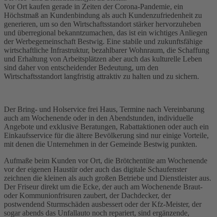
Vor Ort kaufen gerade in Zeiten der Corona-Pandemie, ein
Höchstmaß an Kundenbindung als auch Kundenzufriedenheit zu
generieren, um so den Wirtschaftsstandort stärker hervorzuheben
und überregional bekanntzumachen, das ist ein wichtiges Anliegen
der Werbegemeinschaft Bestwig. Eine stabile und zukunftsfähige
wirtschaftliche Infrastruktur, bezahlbarer Wohnraum, die Schaffung
und Erhaltung von Arbeitsplätzen aber auch das kulturelle Leben
sind daher von entscheidender Bedeutung, um den
Wirtschaftsstandort langfristig attraktiv zu halten und zu sichern.
Der Bring- und Holservice frei Haus, Termine nach Vereinbarung
auch am Wochenende oder in den Abendstunden, individuelle
Angebote und exklusive Beratungen, Rabattaktionen oder auch ein
Einkaufsservice für die ältere Bevölkerung sind nur einige Vorteile,
mit denen die Unternehmen in der Gemeinde Bestwig punkten.
Aufmaße beim Kunden vor Ort, die Brötchentüte am Wochenende
vor der eigenen Haustür oder auch das digitale Schaufenster
zeichnen die kleinen als auch großen Betriebe und Dienstleister aus.
Der Friseur direkt um die Ecke, der auch am Wochenende Braut-
oder Kommunionfrisuren zaubert, der Dachdecker, der
postwendend Sturmschäden ausbessert oder der Kfz-Meister, der
sogar abends das Unfallauto noch repariert, sind ergänzende,