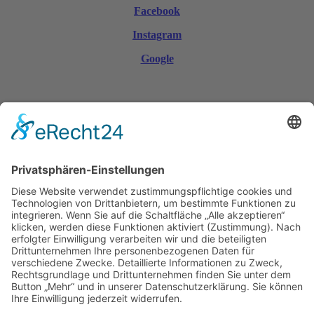
Facebook
Instagram
Google
© Copyright 2026 | Werbegemeinschaft Bestwig e. V.
Mobile Menu Toggle
Startseite
Aktuelles
Aktionen
Anzeigen
Anzeigen Stellenangebote
Ausbildungsbetriebe
Gewerbeschau
Gobal gedacht - lokal gekauft
Gutscheine
Ostern
Sonderseiten
Weihnachtliche Atmosphäre