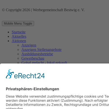
© Copyright 2026 | Werbegemeinschaft Bestwig e. V.
Mobile Menu Toggle
Startseite
Aktuelles
Aktionen
Anzeigen
Anzeigen Stellenangebote
Ausbildungsbetriebe
Gewerbeschau
Gobal gedacht - lokal gekauft
Gutscheine
Ostern
Sonderseiten
Weihnachtliche Atmosphäre
Weihnachtsgewinnspiel
Mitglieder
Vorteile
Werbegemeinschaft
Mitglied werden
Aufgaben